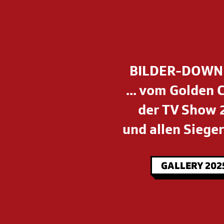
BILDER-DOW
... vom Golden 
der TV Show 
und allen Sieger
GALLERY 202