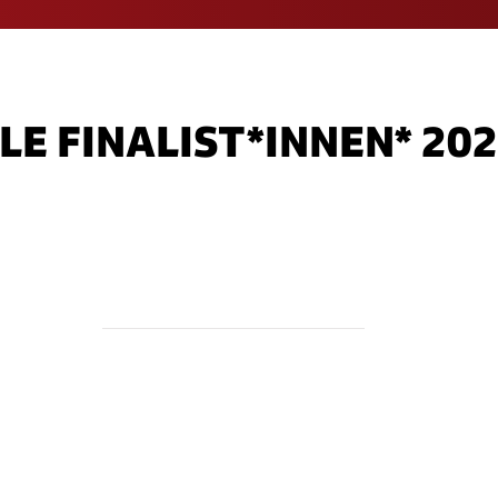
LE FINALIST*INNEN* 20
ENSEMBLE
P
• Lapsus
– «Ego - Ich natürlich!»
• 
r»
• Verein Goliathgasse
– «Die Goliath
• 
ED»
Show»
• 
• Ursus & Nadeschkin
-
«PRSPKTVNWCHSL»