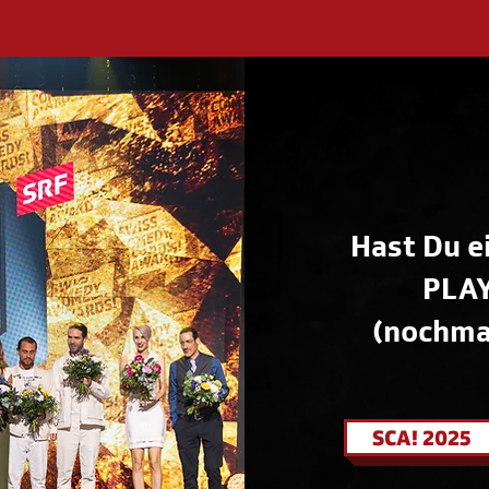
Hast Du e
PLA
(nochmal
SCA! 2025