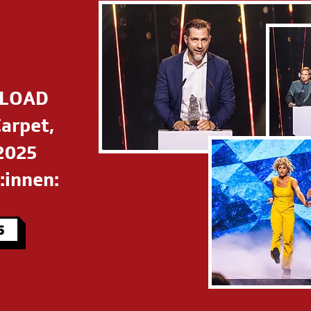
NLOAD
Carpet,
2025
:innen:
5