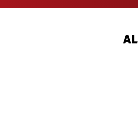
AL
SOLO
• Lisa Christ
- «Ideal»
• Stefan Heuss
- «Innovation Cente
• Joël von Mutzenbecher
- «UNBOX